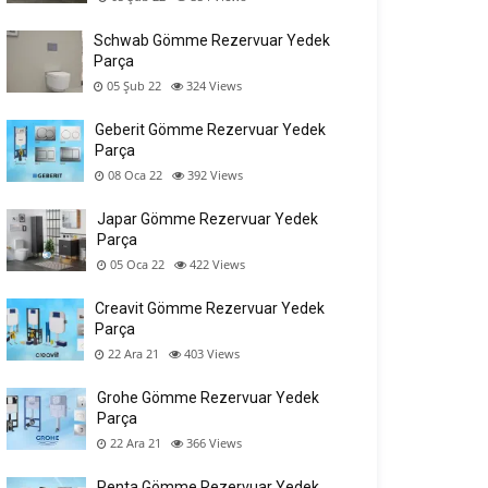
Schwab Gömme Rezervuar Yedek
Parça
05 Şub 22
324
Views
Geberit Gömme Rezervuar Yedek
Parça
08 Oca 22
392
Views
Japar Gömme Rezervuar Yedek
Parça
05 Oca 22
422
Views
Creavit Gömme Rezervuar Yedek
Parça
22 Ara 21
403
Views
Grohe Gömme Rezervuar Yedek
Parça
22 Ara 21
366
Views
Penta Gömme Rezervuar Yedek