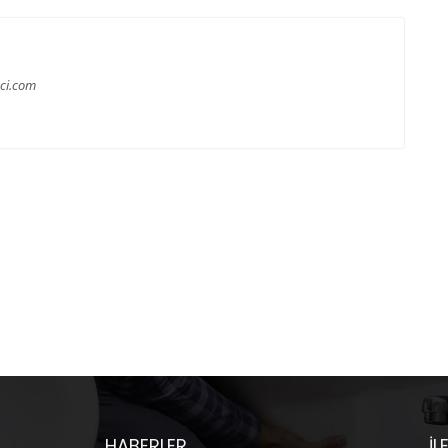
ci.com
HABERLER
İL