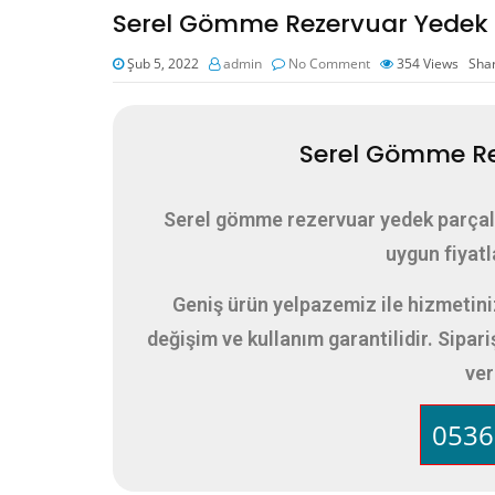
Serel Gömme Rezervuar Yedek
Şub 5, 2022
admin
No Comment
354
Views
Sha
Serel Gömme Re
Serel gömme rezervuar yedek parçalar
uygun fiyatl
Geniş ürün yelpazemiz ile hizmetin
değişim ve kullanım garantilidir. Sipar
ver
0536