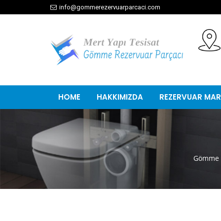
info@gommerezervuarparcaci.com
HOME
HAKKIMIZDA
REZERVUAR MAR
Gömme R