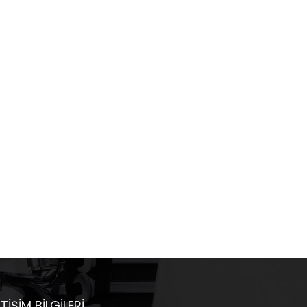
ETIŞIM BILGILERI