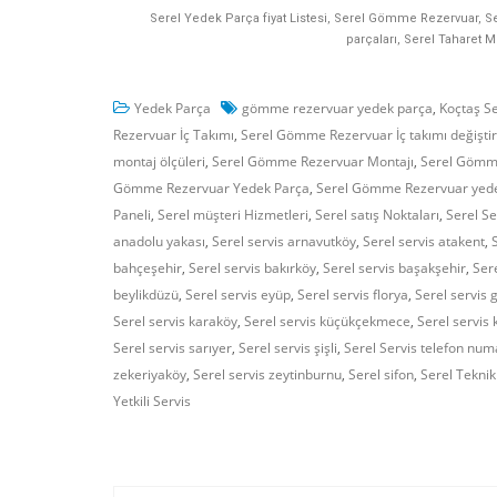
Serel Yedek Parça fiyat Listesi, Serel Gömme Rezervuar, Se
parçaları, Serel Taharet M
Yedek Parça
gömme rezervuar yedek parça
,
Koçtaş Ser
Rezervuar İç Takımı
,
Serel Gömme Rezervuar İç takımı değişt
montaj ölçüleri
,
Serel Gömme Rezervuar Montajı
,
Serel Gömm
Gömme Rezervuar Yedek Parça
,
Serel Gömme Rezervuar yedek
Paneli
,
Serel müşteri Hizmetleri
,
Serel satış Noktaları
,
Serel Se
anadolu yakası
,
Serel servis arnavutköy
,
Serel servis atakent
,
bahçeşehir
,
Serel servis bakırköy
,
Serel servis başakşehir
,
Ser
beylikdüzü
,
Serel servis eyüp
,
Serel servis florya
,
Serel servis 
Serel servis karaköy
,
Serel servis küçükçekmece
,
Serel servis 
Serel servis sarıyer
,
Serel servis şişli
,
Serel Servis telefon num
zekeriyaköy
,
Serel servis zeytinburnu
,
Serel sifon
,
Serel Teknik
Yetkili Servis