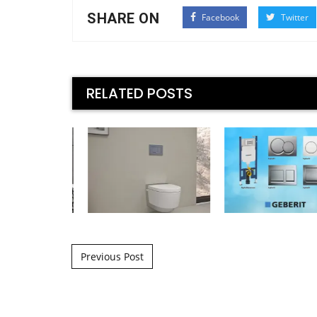
SHARE ON
Facebook
Twitter
RELATED POSTS
Post navigation
Previous Post