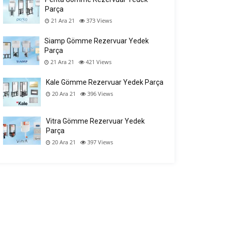
Parça
21 Ara 21
373
Views
Siamp Gömme Rezervuar Yedek
Parça
21 Ara 21
421
Views
Kale Gömme Rezervuar Yedek Parça
20 Ara 21
396
Views
Vitra Gömme Rezervuar Yedek
Parça
20 Ara 21
397
Views