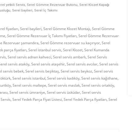
rel yetkili Servis, Serel Gömme Rezervuar Butonu, Serel Klozet Kapağı
usluğu, Serel bayileri, Serel İç Takımı
el fiyatları
,
Serel bayileri
,
Serel Gömme Klozet Montajı
,
Serel Gömme
irme
,
Serel Gömme Rezervuar İç Takımı Fiyatları
,
Serel Gömme Rezervuar
e Rezervuar şamandıra
,
Serel Gömme rezervuar su kaçırıyor
,
Serel
 parça fiyatları
,
Serel istanbul servis
,
Serel Klozet
,
Serel Kumanda
rvis
,
Serel servis adnan kahveci
,
Serel servis ambarlı
,
Serel Servis
Serel servis ataköy
,
Serel servis ataşehir
,
Serel servis avcılar
,
Serel servis
el servis bebek
,
Serel servis beşiktaş
,
Serel servis beykoz
,
Serel servis
göktürk
,
Serel servis istanbul
,
Serel servis kadıköy
,
Serel servis kağıthane
,
kurtköy
,
Serel servis maltepe
,
Serel servis maslak
,
Serel servis ortaköy
,
arası
,
Serel servis ümraniye
,
Serel servis üsküdar
,
Serel servis
 Servis
,
Serel Yedek Parça Fiyat Listesi
,
Serel Yedek Parça fiyatları
,
Serel