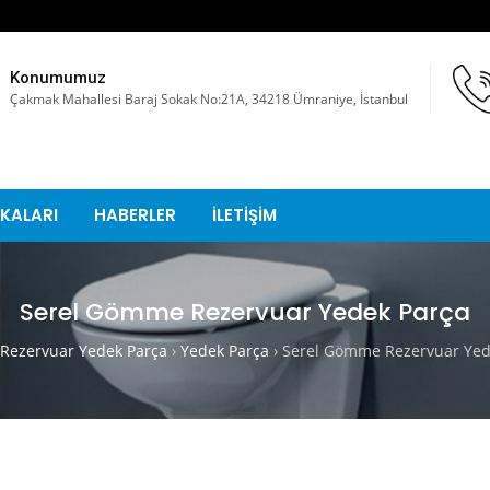
Konumumuz
Çakmak Mahallesi Baraj Sokak No:21A, 34218 Ümraniye, İstanbul
KALARI
HABERLER
İLETİŞİM
Serel Gömme Rezervuar Yedek Parça
ezervuar Yedek Parça
›
Yedek Parça
›
Serel Gömme Rezervuar Yed