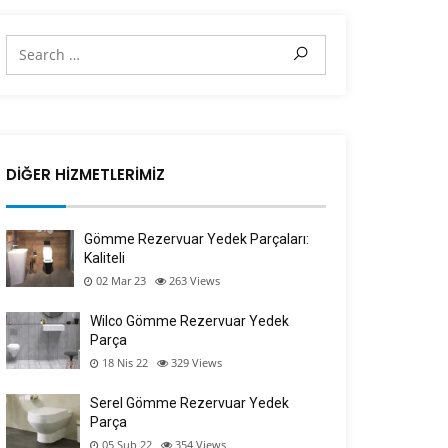
DIĞER HIZMETLERIMIZ
Gömme Rezervuar Yedek Parçaları:
Kaliteli
02 Mar 23
263
Views
Wilco Gömme Rezervuar Yedek
Parça
18 Nis 22
329
Views
Serel Gömme Rezervuar Yedek
Parça
05 Şub 22
354
Views