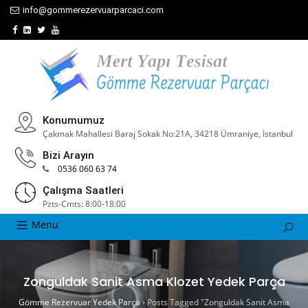
info@gommerezervuarparcaci.com
Konumumuz
Çakmak Mahallesi Baraj Sokak No:21A, 34218 Ümraniye, İstanbul
Bizi Arayın
0536 060 63 74
Çalışma Saatleri
Pzts-Cmts: 8:00-18:00
Menu
Zonguldak Sanit Asma Klozet Yedek Parça
Gömme Rezervuar Yedek Parça
›
Posts Tagged "Zonguldak Sanit Asma