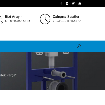
Bizi Arayın
Çalışma Saatleri
0536 060 63 74
Pzts-Cmts: 8:00-18:00
dek Parça"