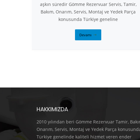
aşkın süredir Gömme Rezervuar Servis, Tamir,
Bakım, Onarım, Servis, Montaj ve Yedek Parça
konusunda Türkiye geneline
Devamı
HAKKIMIZDA
2010 yılından beri Gömme Rezervuar Tamir, Bakı
Onarım, Servis, Montaj ve Yedek Parça konusund
Türkiye genelinde kaliteli hizmet veren ender