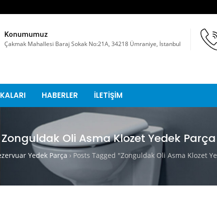
Konumumuz
Çakmak Mahallesi Baraj Sokak No:21A, 34218 Ümraniye, İstanbul
KALARI
HABERLER
İLETİŞİM
Zonguldak Oli Asma Klozet Yedek Parça
ervuar Yedek Parça
›
Posts Tagged "Zonguldak Oli Asma Klozet Ye