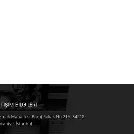
ETIŞIM BILGILERI
kmak Mahallesi Baraj Sokak No:21A, 34218
raniye, İstanbul