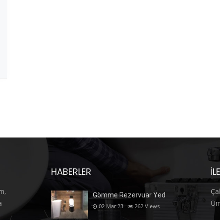
HABERLER
İL
m,
Ça
Gömme Rezervuar Yed
a
Üm
02 Mar 23
262
Views