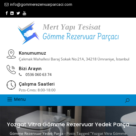
info@gommerezervuarparcaci.com
Konumumuz
Çakmak Mahallesi Baraj Sokak No:21A, 34218 Ümraniye, İstanbul
Bizi Arayın
0536 060 63 74
Çalışma Saatleri
Pzts-Cmts: 8:00-18:00
Menu
Yozgat Vitra Gömme Rezervuar Yedek Parça
Gömme Rezervuar Yedek Parça
›
Posts Tagged "Yozgat Vitra Gömme