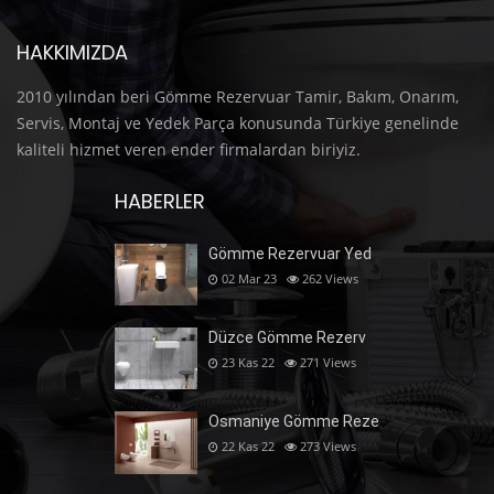
HAKKIMIZDA
2010 yılından beri Gömme Rezervuar Tamir, Bakım, Onarım,
Servis, Montaj ve Yedek Parça konusunda Türkiye genelinde
kaliteli hizmet veren ender firmalardan biriyiz.
HABERLER
Gömme Rezervuar Yed
02 Mar 23
262
Views
Düzce Gömme Rezerv
23 Kas 22
271
Views
Osmaniye Gömme Reze
22 Kas 22
273
Views