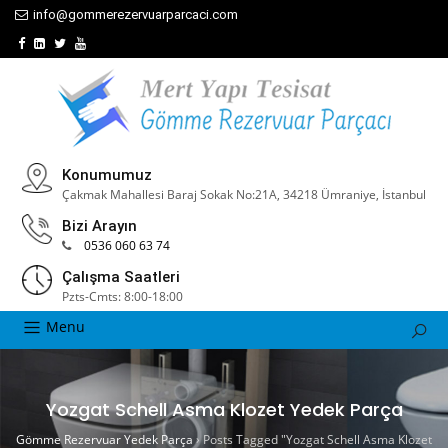
info@gommerezervuarparcaci.com
Konumumuz
Çakmak Mahallesi Baraj Sokak No:21A, 34218 Ümraniye, İstanbul
Bizi Arayın
0536 060 63 74
Çalışma Saatleri
Pzts-Cmts: 8:00-18:00
Menu
Yozgat Schell Asma Klozet Yedek Parça
Gömme Rezervuar Yedek Parça
›
Posts Tagged "Yozgat Schell Asma Klozet