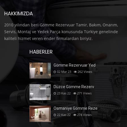
HAKKIMIZDA
2010 yılından beri Gömme Rezervuar Tamir, Bakım, Onarım,
Servis, Montaj ve Yedek Parça konusunda Türkiye genelinde
kaliteli hizmet veren ender firmalardan biriyiz.
HABERLER
Gömme Rezervuar Yed
02 Mar 23
262
Views
Düzce Gömme Rezerv
23 Kas 22
271
Views
Osmaniye Gömme Reze
22 Kas 22
274
Views