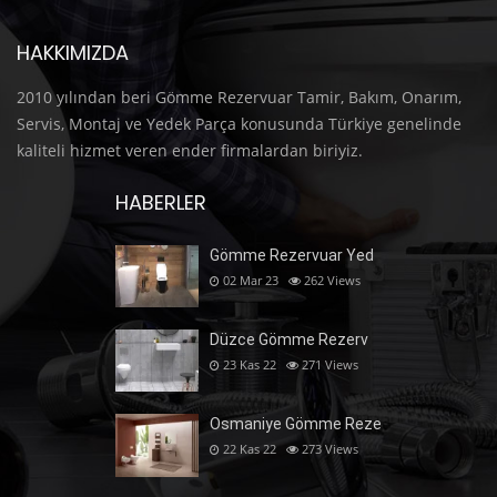
HAKKIMIZDA
2010 yılından beri Gömme Rezervuar Tamir, Bakım, Onarım,
Servis, Montaj ve Yedek Parça konusunda Türkiye genelinde
kaliteli hizmet veren ender firmalardan biriyiz.
HABERLER
Gömme Rezervuar Yed
02 Mar 23
262
Views
Düzce Gömme Rezerv
23 Kas 22
271
Views
Osmaniye Gömme Reze
22 Kas 22
273
Views