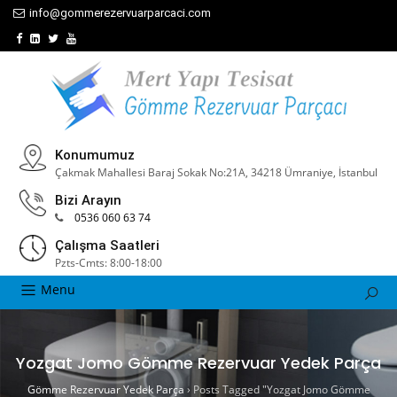
info@gommerezervuarparcaci.com
Konumumuz
Çakmak Mahallesi Baraj Sokak No:21A, 34218 Ümraniye, İstanbul
Bizi Arayın
0536 060 63 74
Çalışma Saatleri
Pzts-Cmts: 8:00-18:00
Menu
Yozgat Jomo Gömme Rezervuar Yedek Parça
Gömme Rezervuar Yedek Parça
›
Posts Tagged "Yozgat Jomo Gömme