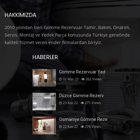
HAKKIMIZDA
2010 yılından beri Gömme Rezervuar Tamir, Bakım, Onarım,
Servis, Montaj ve Yedek Parça konusunda Türkiye genelinde
kaliteli hizmet veren ender firmalardan biriyiz.
HABERLER
Gömme Rezervuar Yed
02 Mar 23
262
Views
Düzce Gömme Rezerv
23 Kas 22
271
Views
Osmaniye Gömme Reze
22 Kas 22
274
Views