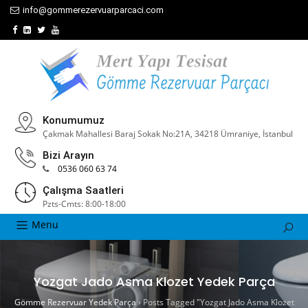
info@gommerezervuarparcaci.com
Konumumuz
Çakmak Mahallesi Baraj Sokak No:21A, 34218 Ümraniye, İstanbul
Bizi Arayın
0536 060 63 74
Çalışma Saatleri
Pzts-Cmts: 8:00-18:00
Menu
Yozgat Jado Asma Klozet Yedek Parça
Gömme Rezervuar Yedek Parça
›
Posts Tagged "Yozgat Jado Asma Klozet