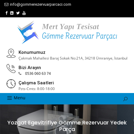
info@gommerezervuarparcaci.com
Konumumuz
Çakmak Mahallesi Baraj Sokak No:21A, 34218 Ümraniye, İstanbul
Bizi Arayın
0536 060 63 74
Çalışma Saatleri
Pzts-Cmts: 8:00-18:00
Menu
Yozgat Egevitrifiye Gömme Rezervuar Yedek
Parça