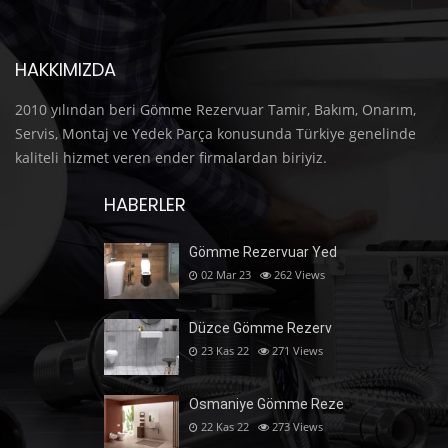
HAKKIMIZDA
2010 yılından beri Gömme Rezervuar Tamir, Bakım, Onarım,
Servis, Montaj ve Yedek Parça konusunda Türkiye genelinde
kaliteli hizmet veren ender firmalardan biriyiz.
HABERLER
Gömme Rezervuar Yed
02 Mar 23
262
Views
Düzce Gömme Rezerv
23 Kas 22
271
Views
Osmaniye Gömme Reze
22 Kas 22
273
Views