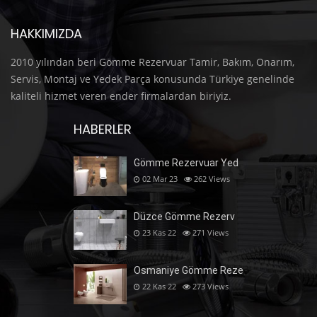
HAKKIMIZDA
2010 yılından beri Gömme Rezervuar Tamir, Bakım, Onarım,
Servis, Montaj ve Yedek Parça konusunda Türkiye genelinde
kaliteli hizmet veren ender firmalardan biriyiz.
HABERLER
Gömme Rezervuar Yed
02 Mar 23
262
Views
Düzce Gömme Rezerv
23 Kas 22
271
Views
Osmaniye Gömme Reze
22 Kas 22
273
Views