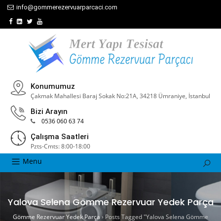
info@gommerezervuarparcaci.com
Konumumuz
Çakmak Mahallesi Baraj Sokak No:21A, 34218 Ümraniye, İstanbul
Bizi Arayın
0536 060 63 74
Çalışma Saatleri
Pzts-Cmts: 8:00-18:00
Menu
Yalova Selena Gömme Rezervuar Yedek Parça
Gömme Rezervuar Yedek Parça
›
Posts Tagged "Yalova Selena Gömme