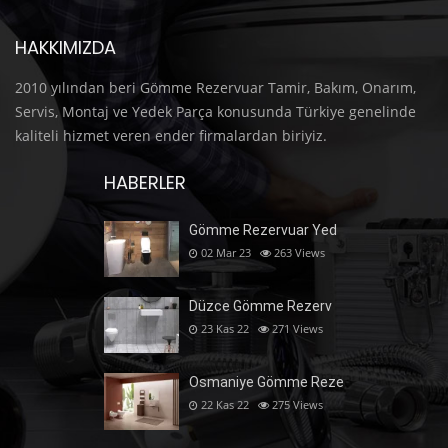
HAKKIMIZDA
2010 yılından beri Gömme Rezervuar Tamir, Bakım, Onarım,
Servis, Montaj ve Yedek Parça konusunda Türkiye genelinde
kaliteli hizmet veren ender firmalardan biriyiz.
HABERLER
Gömme Rezervuar Yed
02 Mar 23
263
Views
Düzce Gömme Rezerv
23 Kas 22
271
Views
Osmaniye Gömme Reze
22 Kas 22
275
Views