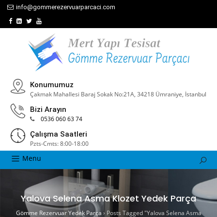
info@gommerezervuarparcaci.com
Konumumuz
Çakmak Mahallesi Baraj Sokak No:21A, 34218 Ümraniye, İstanbul
Bizi Arayın
0536 060 63 74
Çalışma Saatleri
Pzts-Cmts: 8:00-18:00
Menu
Yalova Selena Asma Klozet Yedek Parça
Gömme Rezervuar Yedek Parça
›
Posts Tagged "Yalova Selena Asma