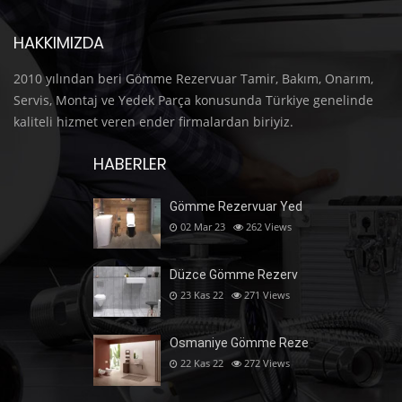
HAKKIMIZDA
2010 yılından beri Gömme Rezervuar Tamir, Bakım, Onarım,
Servis, Montaj ve Yedek Parça konusunda Türkiye genelinde
kaliteli hizmet veren ender firmalardan biriyiz.
HABERLER
Gömme Rezervuar Yed
02 Mar 23
262
Views
Düzce Gömme Rezerv
23 Kas 22
271
Views
Osmaniye Gömme Reze
22 Kas 22
272
Views