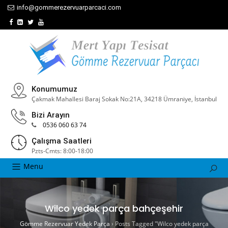
info@gommerezervuarparcaci.com
Konumumuz
Çakmak Mahallesi Baraj Sokak No:21A, 34218 Ümraniye, İstanbul
Bizi Arayın
0536 060 63 74
Çalışma Saatleri
Pzts-Cmts: 8:00-18:00
Menu
Wilco yedek parça bahçeşehir
Gömme Rezervuar Yedek Parça
›
Posts Tagged "Wilco yedek parça