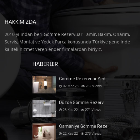
HAKKIMIZDA
2010 yılından beri Gömme Rezervuar Tamir, Bakım, Onarım,
Servis, Montaj ve Yedek Parça konusunda Türkiye genelinde
kaliteli hizmet veren ender firmalardan biriyiz.
HABERLER
Gömme Rezervuar Yed
02 Mar 23
262
Views
Düzce Gömme Rezerv
23 Kas 22
271
Views
Osmaniye Gömme Reze
22 Kas 22
273
Views