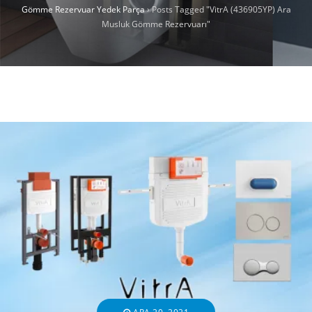
Gömme Rezervuar Yedek Parça
›
Posts Tagged "VitrA (436905YP) Ara
Musluk Gömme Rezervuarı"