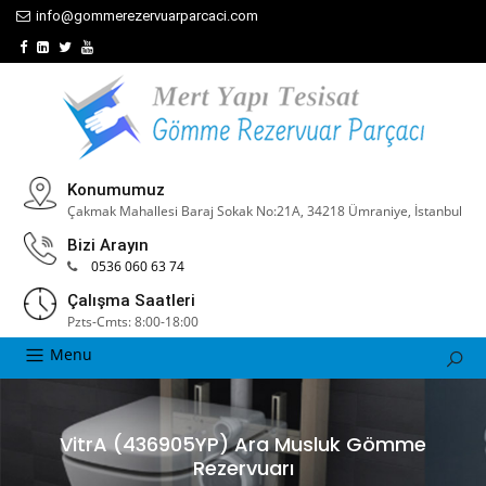
info@gommerezervuarparcaci.com
Konumumuz
Çakmak Mahallesi Baraj Sokak No:21A, 34218 Ümraniye, İstanbul
Bizi Arayın
0536 060 63 74
Çalışma Saatleri
Pzts-Cmts: 8:00-18:00
Menu
VitrA (436905YP) Ara Musluk Gömme
Rezervuarı