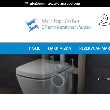
info@gommerezervuarparcaci.com
HOME
HAKKIMIZDA
REZERVUAR MAR
Gömme 