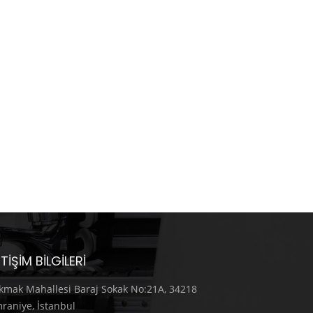
ETIŞIM BILGILERI
kmak Mahallesi Baraj Sokak No:21A, 34218
raniye, İstanbul