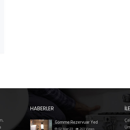
HABERLER
İL
m,
Ça
Gömme Rezervuar Yed
a
Üm
02 Mar 23
263
Views