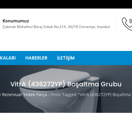
Konumumuz
Çakmak Mahallesi Baraj Sokak No:21A, 34218 Ümraniye, İstanbul
KALARI
HABERLER
İLETİŞİM
VitrA (436272YP) Boşaltma Grubu
Rezervuar Yedek Parça
›
Posts Tagged "VitrA (436272YP) Boşaltma