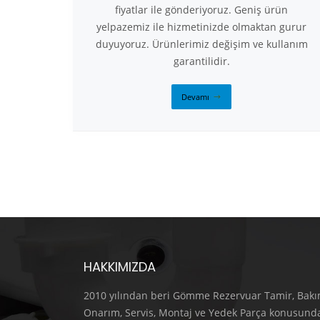
fiyatlar ile gönderiyoruz. Geniş ürün
yelpazemiz ile hizmetinizde olmaktan gurur
duyuyoruz. Ürünlerimiz değişim ve kullanım
garantilidir.
Devamı
HAKKIMIZDA
2010 yılından beri Gömme Rezervuar Tamir, Bakı
Onarım, Servis, Montaj ve Yedek Parça konusund