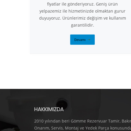
fiyatlar ile gönderiyoruz. Geniş ürün
yelpazemiz ile hizmetinizde olmaktan gurur
duyuyoruz. Ürünlerimiz değişim ve kullanım
garantilidir.
Devamı
HAKKIMIZDA
2010 yılından beri Gömme Rezervuar Tamir, Bakı
Onarım, Servis, Montaj ve Yedek Parça konusund