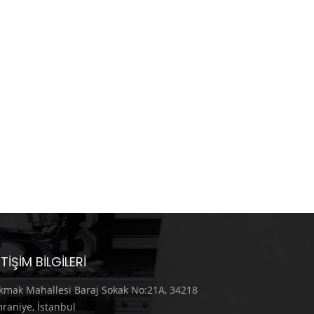
ETIŞIM BILGILERI
kmak Mahallesi Baraj Sokak No:21A, 34218
raniye, İstanbul