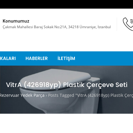
Konumumuz
Çakmak Mahallesi Baraj Sokak No:21A, 34218 Ümraniye, İstanbul
KALARI
HABERLER
İLETİŞİM
VitrA (426918yp) Plastik Çerçeve Seti
ezervuar Yedek Parça
›
Posts Tagged "VitrA (426918yp) Plastik Çerç