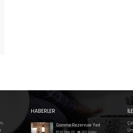
HABERLER
İL
m,
Ça
Gömme Rezervuar Yed
a
Üm
02 Mar 23
263
Views