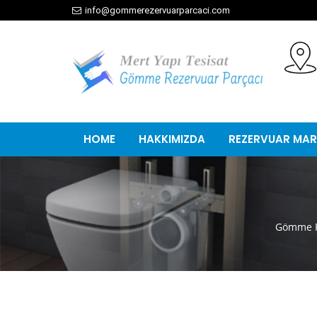
info@gommerezervuarparcaci.com
HOME
HAKKIMIZDA
REZERVUAR MAR
Gömme R