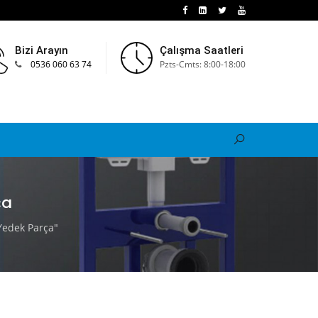
Bizi Arayın
Çalışma Saatleri
0536 060 63 74
Pzts-Cmts: 8:00-18:00
ça
Yedek Parça"