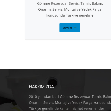
Gömme Rezervuar Servis, Tamir, Bakım,
Onarım, Servis, Montaj ve Yedek Parça
konusunda Türkiye geneline
Devamı
HAKKIMIZDA
2010 yılından beri Gömme Rezervuar Tamir, Bakı
Onarım, Servis, Montaj ve Yedek Parça konusund
Türkiye genelinde kaliteli hizmet veren ender