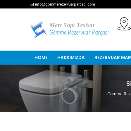
info@gommerezervuarparcaci.com
HOME
HAKKIMIZDA
REZERVUAR MAR
S
Gömme Reze