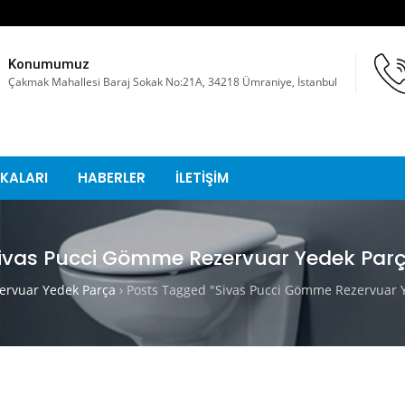
Konumumuz
Çakmak Mahallesi Baraj Sokak No:21A, 34218 Ümraniye, İstanbul
KALARI
HABERLER
İLETİŞİM
ivas Pucci Gömme Rezervuar Yedek Par
rvuar Yedek Parça
›
Posts Tagged "Sivas Pucci Gömme Rezervuar 