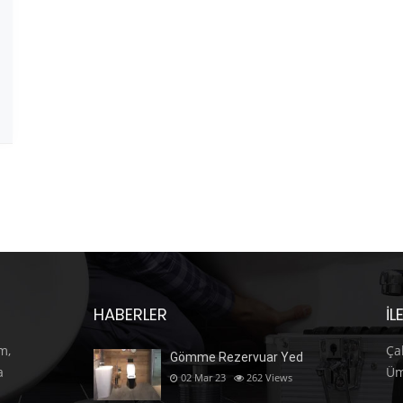
HABERLER
İL
m,
Ça
Gömme Rezervuar Yed
a
Üm
02 Mar 23
262
Views