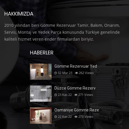
HAKKIMIZDA
2010 yılından beri Gömme Rezervuar Tamir, Bakım, Onarım,
Servis, Montaj ve Yedek Parça konusunda Türkiye genelinde
kaliteli hizmet veren ender firmalardan biriyiz.
HABERLER
Gömme Rezervuar Yed
02 Mar 23
262
Views
Düzce Gömme Rezerv
23 Kas 22
271
Views
Osmaniye Gömme Reze
22 Kas 22
273
Views