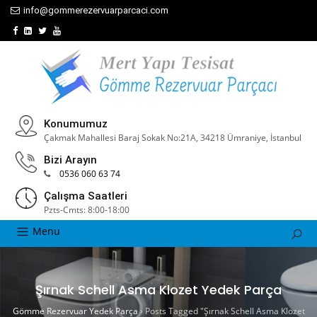
info@gommerezervuarparcaci.com
Konumumuz
Çakmak Mahallesi Baraj Sokak No:21A, 34218 Ümraniye, İstanbul
Bizi Arayın
0536 060 63 74
Çalışma Saatleri
Pzts-Cmts: 8:00-18:00
Menu
Şırnak Schell Asma Klozet Yedek Parça
Gömme Rezervuar Yedek Parça
›
Posts Tagged "Şırnak Schell Asma Klozet