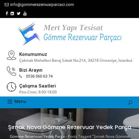
info@gommerezervuarparcaci.com
Konumumuz
Çakmak Mahallesi Baraj Sokak No:21A, 34218 Ümraniye, İstanbul
Bizi Arayın
0536 060 63 74
Çalışma Saatleri
Pzts-Cmts: 8:00-18:00
Menu
Şırnak Nova Gömme Rezervuar Yedek Parça
Gömme Rezervuar Yedek Parça
›
Posts Tagged "Şırnak Nova Gömme