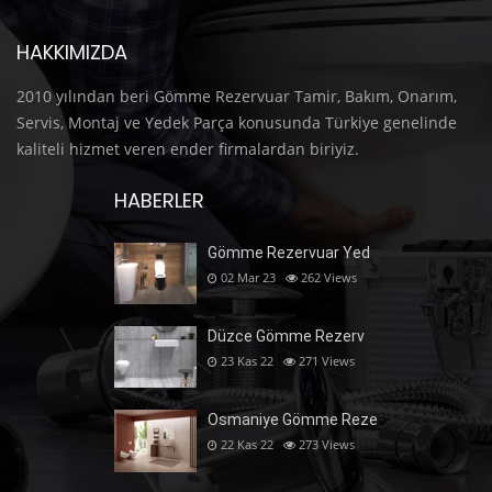
HAKKIMIZDA
2010 yılından beri Gömme Rezervuar Tamir, Bakım, Onarım,
Servis, Montaj ve Yedek Parça konusunda Türkiye genelinde
kaliteli hizmet veren ender firmalardan biriyiz.
HABERLER
Gömme Rezervuar Yed
02 Mar 23
262
Views
Düzce Gömme Rezerv
23 Kas 22
271
Views
Osmaniye Gömme Reze
22 Kas 22
273
Views