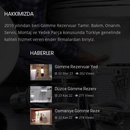
HAKKIMIZDA
2010 yılından beri Gömme Rezervuar Tamir, Bakım, Onarım,
Servis, Montaj ve Yedek Parça konusunda Türkiye genelinde
kaliteli hizmet veren ender firmalardan biriyiz.
HABERLER
Gömme Rezervuar Yed
02 Mar 23
262
Views
Düzce Gömme Rezerv
23 Kas 22
271
Views
Osmaniye Gömme Reze
22 Kas 22
274
Views