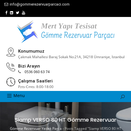
info@gommerezervuarparcaci.com
Konumumuz
Çakmak Mahallesi Baraj Sokak No:21A, 34218 Ümraniye, İstanbul
Bizi Arayın
0536 060 63 74
Çalışma Saatleri
Pzts-Cmts: 8:00-18:00
Menu
Siamp VERSO 80 HT Gömme Rezervuar
Gömme Rezervuar Yedek Parça
›
Posts Tagged "Siamp VERSO 80 HT