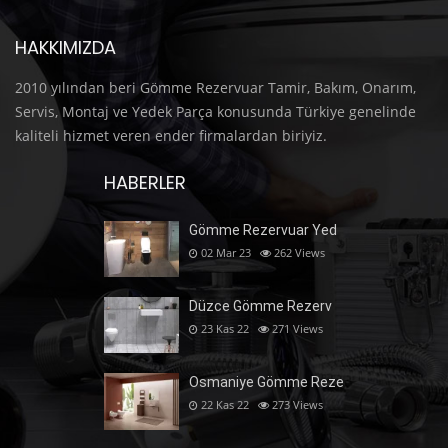
HAKKIMIZDA
2010 yılından beri Gömme Rezervuar Tamir, Bakım, Onarım,
Servis, Montaj ve Yedek Parça konusunda Türkiye genelinde
kaliteli hizmet veren ender firmalardan biriyiz.
HABERLER
Gömme Rezervuar Yed
02 Mar 23
262
Views
Düzce Gömme Rezerv
23 Kas 22
271
Views
Osmaniye Gömme Reze
22 Kas 22
273
Views