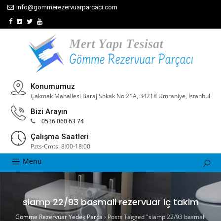
info@gommerezervuarparcaci.com
Konumumuz
Çakmak Mahallesi Baraj Sokak No:21A, 34218 Ümraniye, İstanbul
Bizi Arayın
0536 060 63 74
Çalışma Saatleri
Pzts-Cmts: 8:00-18:00
Menu
siamp 22/93 basmali rezervuar iç takim
Gömme Rezervuar Yedek Parça
›
Posts Tagged "siamp 22/93 basmali