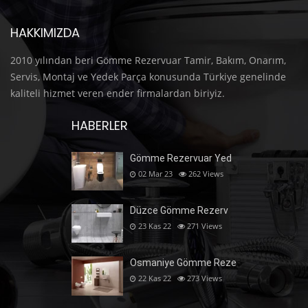
HAKKIMIZDA
2010 yılından beri Gömme Rezervuar Tamir, Bakım, Onarım,
Servis, Montaj ve Yedek Parça konusunda Türkiye genelinde
kaliteli hizmet veren ender firmalardan biriyiz.
HABERLER
Gömme Rezervuar Yed
02 Mar 23
262
Views
Düzce Gömme Rezerv
23 Kas 22
271
Views
Osmaniye Gömme Reze
22 Kas 22
273
Views