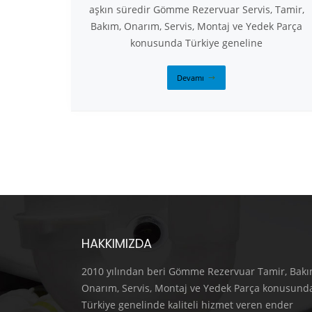
aşkın süredir Gömme Rezervuar Servis, Tamir,
Bakım, Onarım, Servis, Montaj ve Yedek Parça
konusunda Türkiye geneline
Devamı
HAKKIMIZDA
2010 yılından beri Gömme Rezervuar Tamir, Bakı
Onarım, Servis, Montaj ve Yedek Parça konusund
Türkiye genelinde kaliteli hizmet veren ender