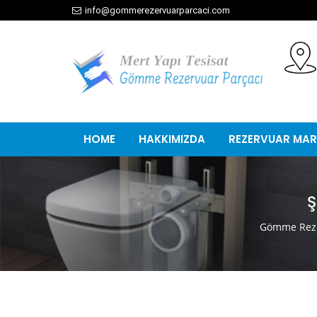
info@gommerezervuarparcaci.com
HOME
HAKKIMIZDA
REZERVUAR MAR
Ş
Gömme Reze