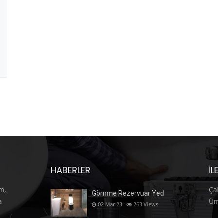
HABERLER
İL
m,
Ça
Gömme Rezervuar Yed
a
Üm
02 Mar 23
263
Views