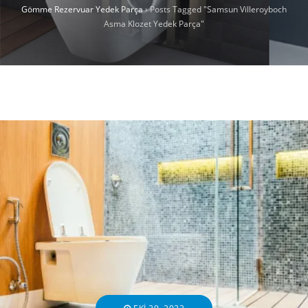
Gömme Rezervuar Yedek Parça
›
Posts Tagged "Samsun Villeroyboch
Asma Klozet Yedek Parça"