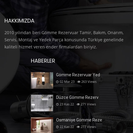
HAKKIMIZDA
2010 yılından beri Gömme Rezervuar Tamir, Bakım, Onarım,
Servis, Montaj ve Yedek Parça konusunda Türkiye genelinde
kaliteli hizmet veren ender firmalardan biriyiz.
HABERLER
Gömme Rezervuar Yed
02 Mar 23
263
Views
Düzce Gömme Rezerv
23 Kas 22
271
Views
Osmaniye Gömme Reze
22 Kas 22
277
Views