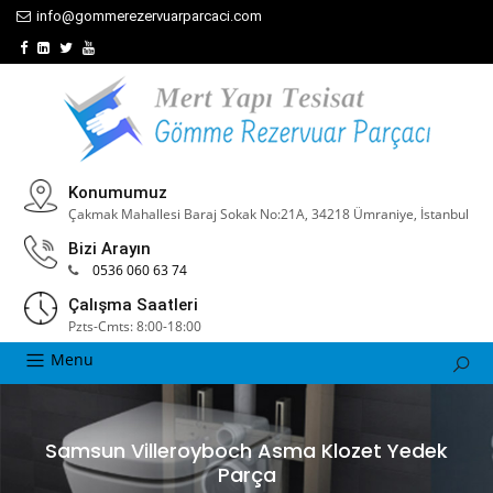
info@gommerezervuarparcaci.com
Konumumuz
Çakmak Mahallesi Baraj Sokak No:21A, 34218 Ümraniye, İstanbul
Bizi Arayın
0536 060 63 74
Çalışma Saatleri
Pzts-Cmts: 8:00-18:00
Menu
Samsun Villeroyboch Asma Klozet Yedek
Parça