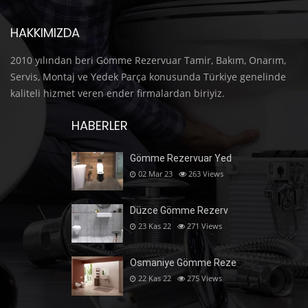
HAKKIMIZDA
2010 yılından beri Gömme Rezervuar Tamir, Bakım, Onarım,
Servis, Montaj ve Yedek Parça konusunda Türkiye genelinde
kaliteli hizmet veren ender firmalardan biriyiz.
HABERLER
Gömme Rezervuar Yed
02 Mar 23
263
Views
Düzce Gömme Rezerv
23 Kas 22
271
Views
Osmaniye Gömme Reze
22 Kas 22
275
Views