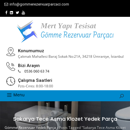
info@gommerezervuarparcaci.com
Konumumuz
Çakmak Mahallesi Baraj Sokak No:21A, 34218 Ümraniye, İstanbul
Bizi Arayın
0536 060 63 74
Çalışma Saatleri
Pzts-Cmts: 8:00-18:00
Menu
Sakarya Tece Asma Klozet Yedek Parça
Gömme Rezervuar Yedek Parça
›
Posts Tagged "Sakarya Tece Asma Klozet