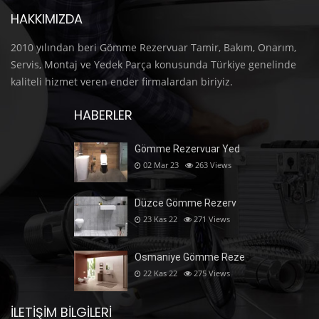
HAKKIMIZDA
2010 yılından beri Gömme Rezervuar Tamir, Bakım, Onarım,
Servis, Montaj ve Yedek Parça konusunda Türkiye genelinde
kaliteli hizmet veren ender firmalardan biriyiz.
HABERLER
Gömme Rezervuar Yed
02 Mar 23
263
Views
Düzce Gömme Rezerv
23 Kas 22
271
Views
Osmaniye Gömme Reze
22 Kas 22
275
Views
İLETIŞIM BILGILERI