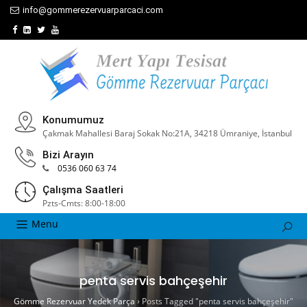
info@gommerezervuarparcaci.com
Konumumuz
Çakmak Mahallesi Baraj Sokak No:21A, 34218 Ümraniye, İstanbul
Bizi Arayın
0536 060 63 74
Çalışma Saatleri
Pzts-Cmts: 8:00-18:00
Menu
penta servis bahçeşehir
Gömme Rezervuar Yedek Parça
›
Posts Tagged "penta servis bahçeşehir"