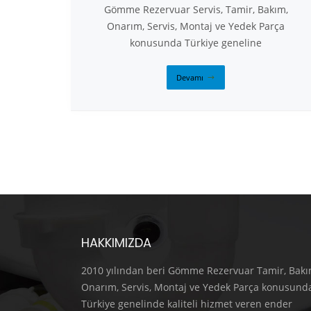
Gömme Rezervuar Servis, Tamir, Bakım,
Onarım, Servis, Montaj ve Yedek Parça
konusunda Türkiye geneline
Devamı
HAKKIMIZDA
2010 yılından beri Gömme Rezervuar Tamir, Bakı
Onarım, Servis, Montaj ve Yedek Parça konusund
Türkiye genelinde kaliteli hizmet veren ender