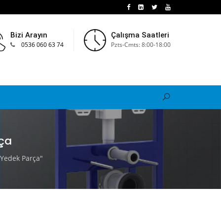
Bizi Arayın
Çalışma Saatleri
0536 060 63 74
Pzts-Cmts: 8:00-18:00
ça
Yedek Parça"