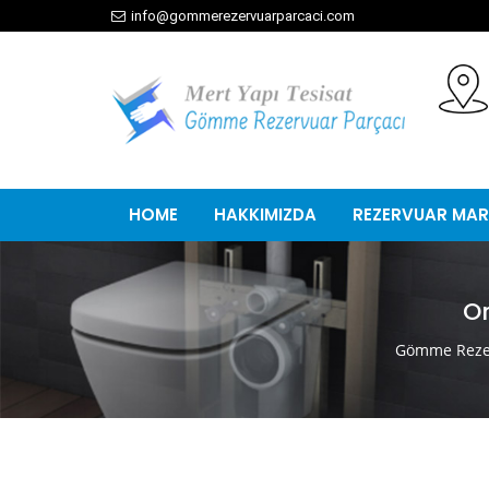
info@gommerezervuarparcaci.com
HOME
HAKKIMIZDA
REZERVUAR MAR
O
Gömme Rezer