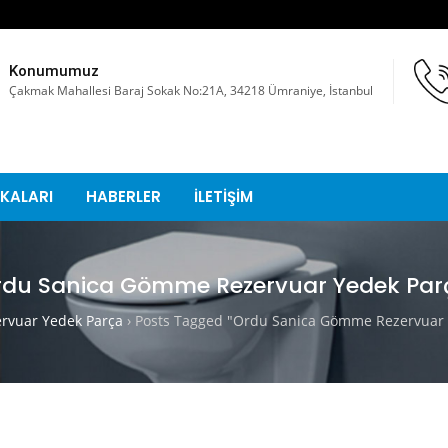
Konumumuz
Çakmak Mahallesi Baraj Sokak No:21A, 34218 Ümraniye, İstanbul
KALARI
HABERLER
İLETİŞİM
rdu Sanica Gömme Rezervuar Yedek Par
vuar Yedek Parça
›
Posts Tagged "Ordu Sanica Gömme Rezervuar 