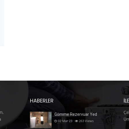
HABERLER
İL
m,
Ça
Gömme Rezervuar Yed
a
Üm
02 Mar 23
263
Views