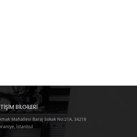
ETIŞIM BILGILERI
kmak Mahallesi Baraj Sokak No:21A, 34218
raniye, İstanbul