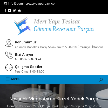
info@gommerezervuarparcaci.com
Konumumuz
Çakmak Mahallesi Baraj Sokak No:21A, 34218 Ümraniye, İstanbul
Bizi Arayın
0536 060 63 74
Çalışma Saatleri
Pzts-Cmts: 8:00-18:00
Menu
Nevşehir Viega Asma Klozet Yedek Parça
Gömme Rezervuar Yedek Parça
›
Posts Tagged "Nevşehir Viega Asma