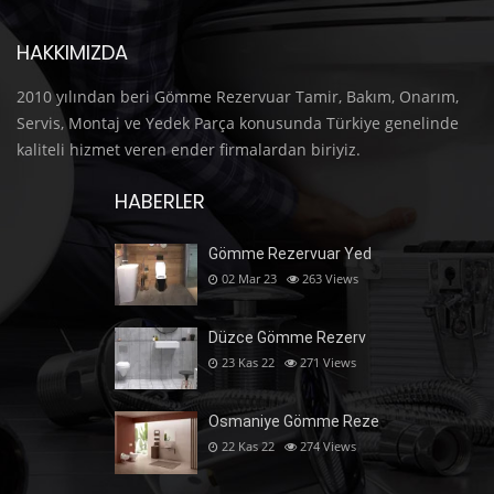
HAKKIMIZDA
2010 yılından beri Gömme Rezervuar Tamir, Bakım, Onarım,
Servis, Montaj ve Yedek Parça konusunda Türkiye genelinde
kaliteli hizmet veren ender firmalardan biriyiz.
HABERLER
Gömme Rezervuar Yed
02 Mar 23
263
Views
Düzce Gömme Rezerv
23 Kas 22
271
Views
Osmaniye Gömme Reze
22 Kas 22
274
Views