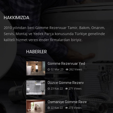
HAKKIMIZDA
2010 yılından beri Gömme Rezervuar Tamir, Bakım, Onarım,
Servis, Montaj ve Yedek Parça konusunda Türkiye genelinde
kaliteli hizmet veren ender firmalardan biriyiz.
HABERLER
Gömme Rezervuar Yed
02 Mar 23
262
Views
Düzce Gömme Rezerv
23 Kas 22
271
Views
Osmaniye Gömme Reze
22 Kas 22
273
Views