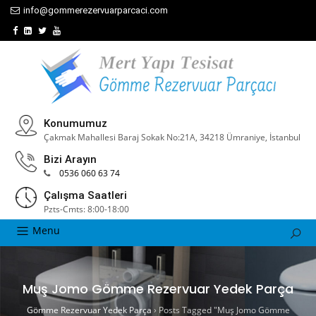
info@gommerezervuarparcaci.com
Konumumuz
Çakmak Mahallesi Baraj Sokak No:21A, 34218 Ümraniye, İstanbul
Bizi Arayın
0536 060 63 74
Çalışma Saatleri
Pzts-Cmts: 8:00-18:00
Menu
Muş Jomo Gömme Rezervuar Yedek Parça
Gömme Rezervuar Yedek Parça
›
Posts Tagged "Muş Jomo Gömme