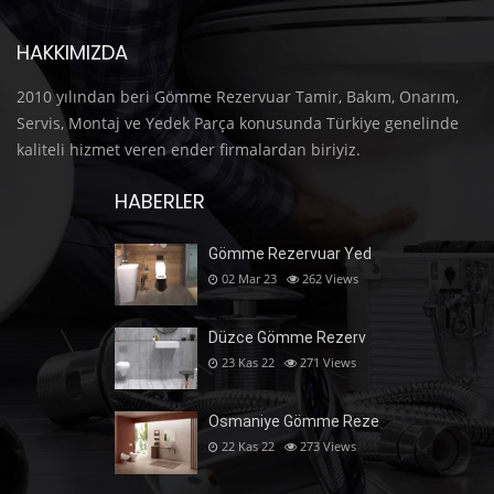
HAKKIMIZDA
2010 yılından beri Gömme Rezervuar Tamir, Bakım, Onarım,
Servis, Montaj ve Yedek Parça konusunda Türkiye genelinde
kaliteli hizmet veren ender firmalardan biriyiz.
HABERLER
Gömme Rezervuar Yed
02 Mar 23
262
Views
Düzce Gömme Rezerv
23 Kas 22
271
Views
Osmaniye Gömme Reze
22 Kas 22
273
Views