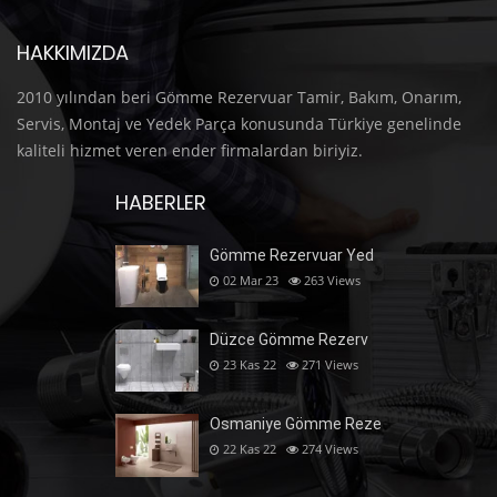
HAKKIMIZDA
2010 yılından beri Gömme Rezervuar Tamir, Bakım, Onarım,
Servis, Montaj ve Yedek Parça konusunda Türkiye genelinde
kaliteli hizmet veren ender firmalardan biriyiz.
HABERLER
Gömme Rezervuar Yed
02 Mar 23
263
Views
Düzce Gömme Rezerv
23 Kas 22
271
Views
Osmaniye Gömme Reze
22 Kas 22
274
Views