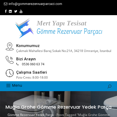
info@gommerezervuarparcaci.com
Konumumuz
Çakmak Mahallesi Baraj Sokak No:21A, 34218 Ümraniye, İstanbul
Bizi Arayın
0536 060 63 74
Çalışma Saatleri
Pzts-Cmts: 8:00-18:00
Menu
Muğla Grohe Gömme Rezervuar Yedek Parça
Gömme Rezervuar Yedek Parça
›
Posts Tagged "Muğla Grohe Gömme