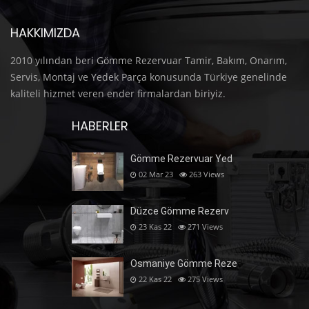
HAKKIMIZDA
2010 yılından beri Gömme Rezervuar Tamir, Bakım, Onarım,
Servis, Montaj ve Yedek Parça konusunda Türkiye genelinde
kaliteli hizmet veren ender firmalardan biriyiz.
HABERLER
Gömme Rezervuar Yed
02 Mar 23
263
Views
Düzce Gömme Rezerv
23 Kas 22
271
Views
Osmaniye Gömme Reze
22 Kas 22
275
Views