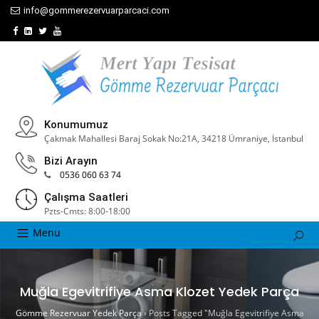
info@gommerezervuarparcaci.com
Konumumuz
Çakmak Mahallesi Baraj Sokak No:21A, 34218 Ümraniye, İstanbul
Bizi Arayın
0536 060 63 74
Çalışma Saatleri
Pzts-Cmts: 8:00-18:00
Menu
Muğla Egevitrifiye Asma Klozet Yedek Parça
Gömme Rezervuar Yedek Parça
›
Posts Tagged "Muğla Egevitrifiye Asma