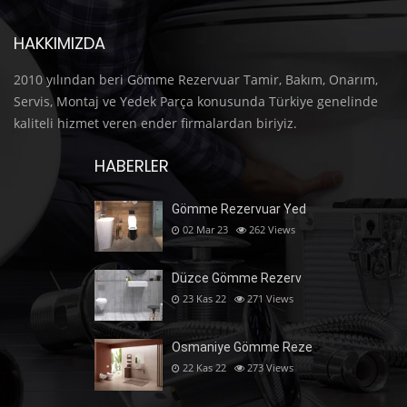
HAKKIMIZDA
2010 yılından beri Gömme Rezervuar Tamir, Bakım, Onarım,
Servis, Montaj ve Yedek Parça konusunda Türkiye genelinde
kaliteli hizmet veren ender firmalardan biriyiz.
HABERLER
Gömme Rezervuar Yed
02 Mar 23
262
Views
Düzce Gömme Rezerv
23 Kas 22
271
Views
Osmaniye Gömme Reze
22 Kas 22
273
Views