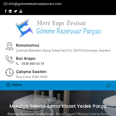
info@gommerezervuarparcaci.com
Konumumuz
Çakmak Mahallesi Baraj Sokak No:21A, 34218 Ümraniye, İstanbul
Bizi Arayın
0536 060 63 74
Çalışma Saatleri
Pzts-Cmts: 8:00-18:00
Menu
Malatya Selena Asma Klozet Yedek Parça
Gömme Rezervuar Yedek Parça
›
Posts Tagged "Malatya Selena Asma