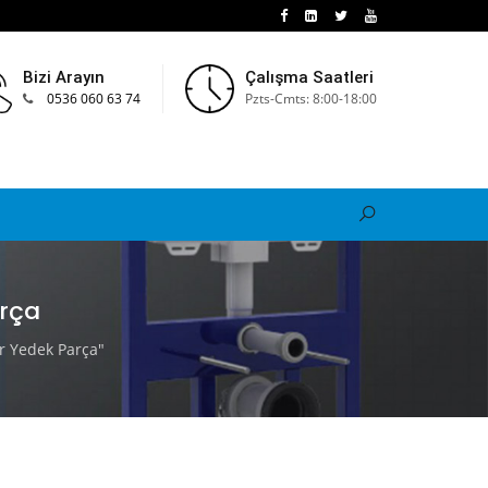
Bizi Arayın
Çalışma Saatleri
0536 060 63 74
Pzts-Cmts: 8:00-18:00
arça
r Yedek Parça"