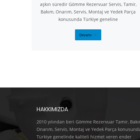
aşkın süredir Gömme Rezervuar Servis, Tamir,
Bakım, Onarım, Servis, Montaj ve Yedek Parça
konusunda Türkiye geneline
Devamı
HAKKIMIZDA
2010 yılından beri Gömme Rezervuar Tamir, Bakı
Onarım, Servis, Montaj ve Yedek Parça konusund
Türkiye genelinde kaliteli hizmet veren ender