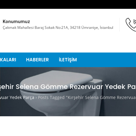
Konumumuz
Çakmak Mahallesi Baraj Sokak No:21A, 34218 Ümraniye, İstanbul
KALARI
HABERLER
İLETİŞİM
şehir Selena Gömme Rezervuar Yedek P
uar Yedek Parça
›
Posts Tagged "Kırşehir Selena Gömme Rezervua