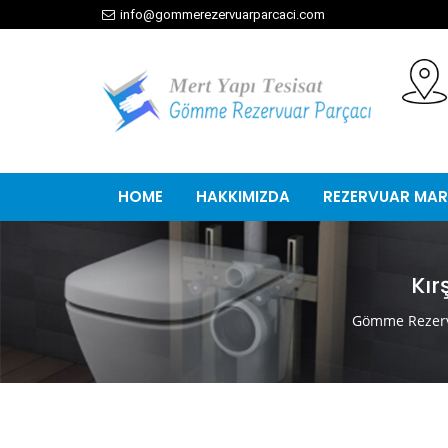
info@gommerezervuarparcaci.com
HOME
HAKKIMIZDA
REZERVUAR MAR
Kır
Gömme Rezerv