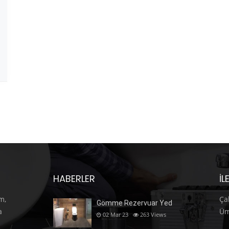
HABERLER
İL
m,
Ça
Gömme Rezervuar Yed
a
Üm
02 Mar 23
263
Views