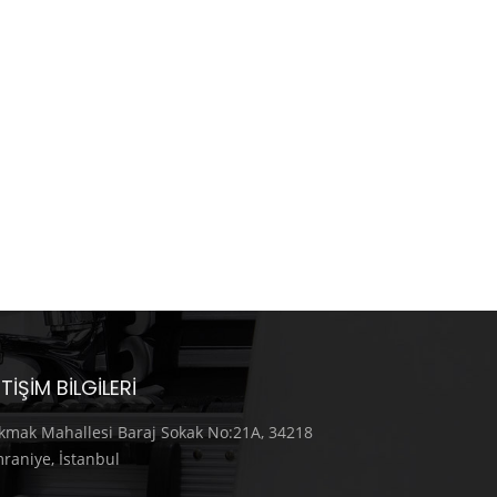
ETIŞIM BILGILERI
kmak Mahallesi Baraj Sokak No:21A, 34218
raniye, İstanbul