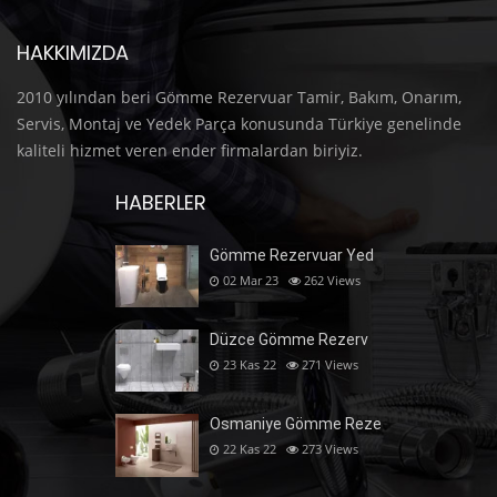
HAKKIMIZDA
2010 yılından beri Gömme Rezervuar Tamir, Bakım, Onarım,
Servis, Montaj ve Yedek Parça konusunda Türkiye genelinde
kaliteli hizmet veren ender firmalardan biriyiz.
HABERLER
Gömme Rezervuar Yed
02 Mar 23
262
Views
Düzce Gömme Rezerv
23 Kas 22
271
Views
Osmaniye Gömme Reze
22 Kas 22
273
Views