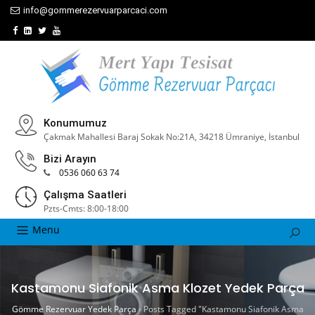
info@gommerezervuarparcaci.com
Konumumuz
Çakmak Mahallesi Baraj Sokak No:21A, 34218 Ümraniye, İstanbul
Bizi Arayın
0536 060 63 74
Çalışma Saatleri
Pzts-Cmts: 8:00-18:00
Menu
Kastamonu Siafonik Asma Klozet Yedek Parça
Gömme Rezervuar Yedek Parça
›
Posts Tagged "Kastamonu Siafonik Asma