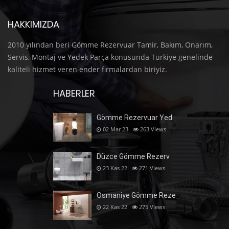
HAKKIMIZDA
2010 yılından beri Gömme Rezervuar Tamir, Bakım, Onarım,
Servis, Montaj ve Yedek Parça konusunda Türkiye genelinde
kaliteli hizmet veren ender firmalardan biriyiz.
HABERLER
Gömme Rezervuar Yed
02 Mar 23
263
Views
Düzce Gömme Rezerv
23 Kas 22
271
Views
Osmaniye Gömme Reze
22 Kas 22
275
Views