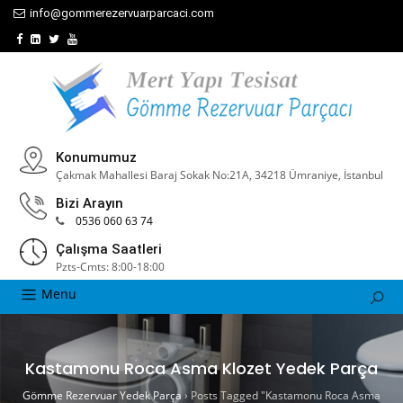
info@gommerezervuarparcaci.com
Konumumuz
Çakmak Mahallesi Baraj Sokak No:21A, 34218 Ümraniye, İstanbul
Bizi Arayın
0536 060 63 74
Çalışma Saatleri
Pzts-Cmts: 8:00-18:00
Menu
Kastamonu Roca Asma Klozet Yedek Parça
Gömme Rezervuar Yedek Parça
›
Posts Tagged "Kastamonu Roca Asma