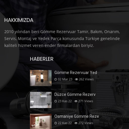
HAKKIMIZDA
2010 yılından beri Gömme Rezervuar Tamir, Bakım, Onarım,
Servis, Montaj ve Yedek Parça konusunda Türkiye genelinde
kaliteli hizmet veren ender firmalardan biriyiz.
HABERLER
Gömme Rezervuar Yed
02 Mar 23
262
Views
Düzce Gömme Rezerv
23 Kas 22
271
Views
Osmaniye Gömme Reze
22 Kas 22
272
Views