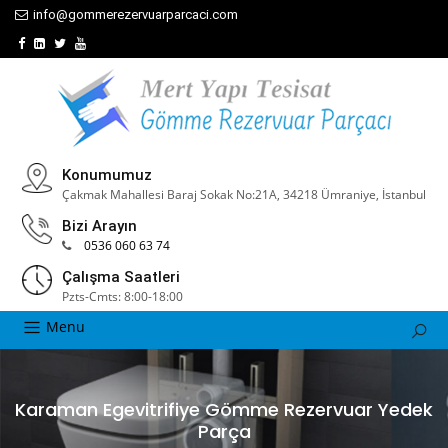
info@gommerezervuarparcaci.com
Konumumuz
Çakmak Mahallesi Baraj Sokak No:21A, 34218 Ümraniye, İstanbul
Bizi Arayın
0536 060 63 74
Çalışma Saatleri
Pzts-Cmts: 8:00-18:00
Menu
Karaman Egevitrifiye Gömme Rezervuar Yedek
Parça