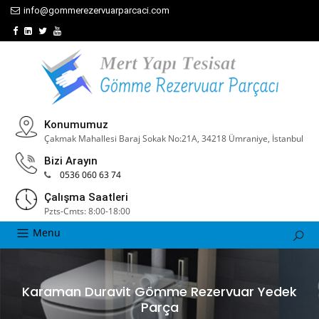
info@gommerezervuarparcaci.com
Konumumuz
Çakmak Mahallesi Baraj Sokak No:21A, 34218 Ümraniye, İstanbul
Bizi Arayın
0536 060 63 74
Çalışma Saatleri
Pzts-Cmts: 8:00-18:00
Menu
Karaman Duravit Gömme Rezervuar Yedek
Parça