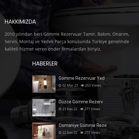
HAKKIMIZDA
2010 yılından beri Gömme Rezervuar Tamir, Bakım, Onarım,
Servis, Montaj ve Yedek Parça konusunda Türkiye genelinde
kaliteli hizmet veren ender firmalardan biriyiz.
HABERLER
Gömme Rezervuar Yed
02 Mar 23
263
Views
Düzce Gömme Rezerv
23 Kas 22
271
Views
Osmaniye Gömme Reze
22 Kas 22
277
Views