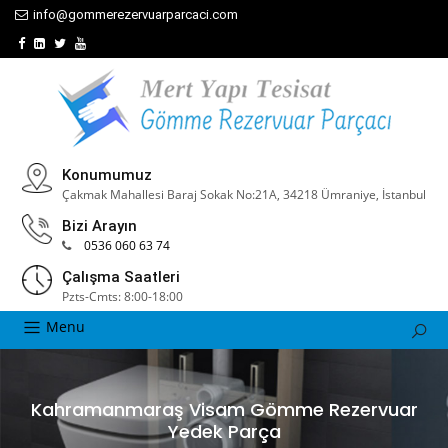
info@gommerezervuarparcaci.com
Konumumuz
Çakmak Mahallesi Baraj Sokak No:21A, 34218 Ümraniye, İstanbul
Bizi Arayın
0536 060 63 74
Çalışma Saatleri
Pzts-Cmts: 8:00-18:00
Menu
Kahramanmaraş Visam Gömme Rezervuar
Yedek Parça