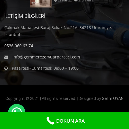
22 Kas 22
273
Views
İLETIŞIM BILGILERI
Çakmak Mahallesi Baraj Sokak No:21A, 34218 Ümraniye,
İstanbul
0536 060 63 74
info@gommerezervuarparcaci.com
Pazartesi–Cumartesi: 08:00 – 19:00
Copryright © 2021 | All rights reserved. | Designed by
Selim OYAN
DOKUN ARA