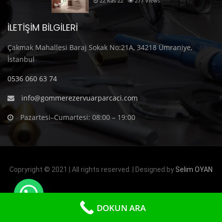
22 Kas 22
277
Views
İLETIŞIM BILGILERI
Çakmak Mahallesi Baraj Sokak No:21A, 34218 Ümraniye,
İstanbul
0536 060 63 74
info@gommerezervuarparcaci.com
Pazartesi–Cumartesi: 08:00 – 19:00
Copryright © 2021 | All rights reserved. | Designed by
Selim OYAN
DOKUN ARA