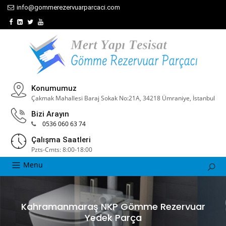
info@gommerezervuarparcaci.com
Konumumuz
Çakmak Mahallesi Baraj Sokak No:21A, 34218 Ümraniye, İstanbul
Bizi Arayın
0536 060 63 74
Çalışma Saatleri
Pzts-Cmts: 8:00-18:00
Menu
Kahramanmaraş NKP Gömme Rezervuar
Yedek Parça