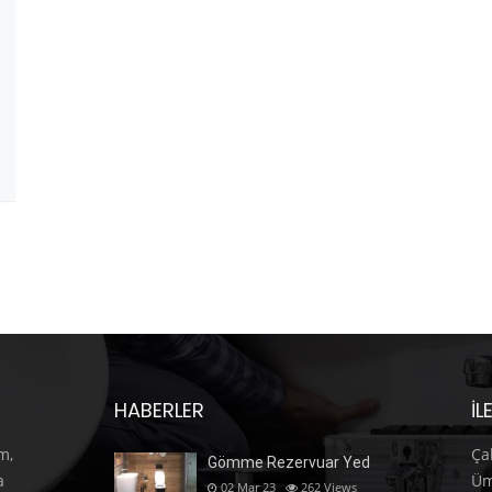
HABERLER
İL
m,
Ça
Gömme Rezervuar Yed
a
Üm
02 Mar 23
262
Views