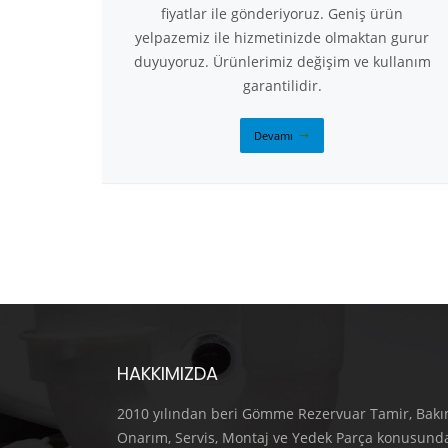
fiyatlar ile gönderiyoruz. Geniş ürün
yelpazemiz ile hizmetinizde olmaktan gurur
duyuyoruz. Ürünlerimiz değişim ve kullanım
garantilidir.
Devamı
HAKKIMIZDA
2010 yılından beri Gömme Rezervuar Tamir, Bakı
Onarım, Servis, Montaj ve Yedek Parça konusund