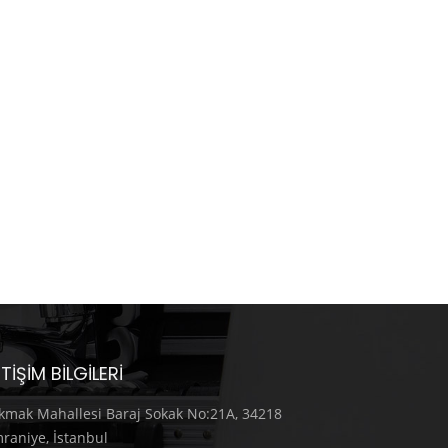
ETIŞIM BILGILERI
kmak Mahallesi Baraj Sokak No:21A, 34218
raniye, İstanbul