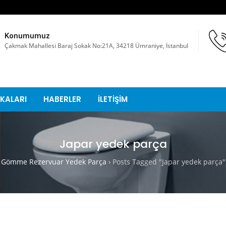
Konumumuz
Çakmak Mahallesi Baraj Sokak No:21A, 34218 Ümraniye, İstanbul
KALARI
HABERLER
İLETİŞİM
Japar yedek parça
Gömme Rezervuar Yedek Parça
›
Posts Tagged "Japar yedek parça"