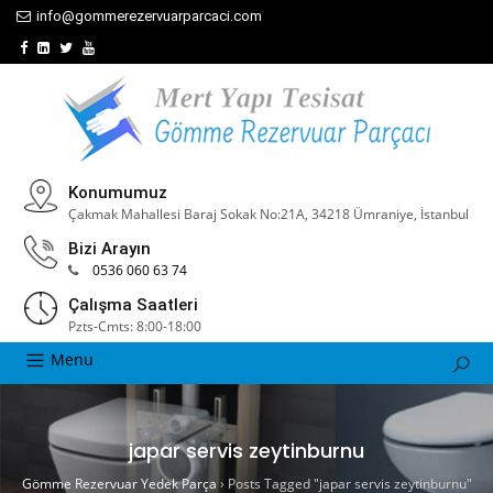
info@gommerezervuarparcaci.com
Konumumuz
Çakmak Mahallesi Baraj Sokak No:21A, 34218 Ümraniye, İstanbul
Bizi Arayın
0536 060 63 74
Çalışma Saatleri
Pzts-Cmts: 8:00-18:00
Menu
japar servis zeytinburnu
Gömme Rezervuar Yedek Parça
›
Posts Tagged "japar servis zeytinburnu"