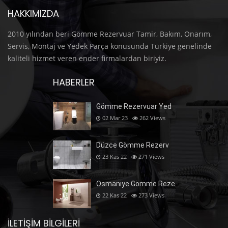
HAKKIMIZDA
2010 yılından beri Gömme Rezervuar Tamir, Bakım, Onarım,
Servis, Montaj ve Yedek Parça konusunda Türkiye genelinde
kaliteli hizmet veren ender firmalardan biriyiz.
HABERLER
Gömme Rezervuar Yed
02 Mar 23
262
Views
Düzce Gömme Rezerv
23 Kas 22
271
Views
Osmaniye Gömme Reze
22 Kas 22
273
Views
İLETIŞIM BILGILERI