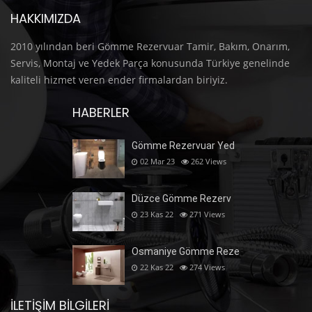
HAKKIMIZDA
2010 yılından beri Gömme Rezervuar Tamir, Bakım, Onarım,
Servis, Montaj ve Yedek Parça konusunda Türkiye genelinde
kaliteli hizmet veren ender firmalardan biriyiz.
HABERLER
Gömme Rezervuar Yed
02 Mar 23
262
Views
Düzce Gömme Rezerv
23 Kas 22
271
Views
Osmaniye Gömme Reze
22 Kas 22
274
Views
İLETIŞIM BILGILERI