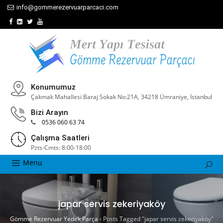
info@gommerezervuarparcaci.com
Konumumuz
Çakmak Mahallesi Baraj Sokak No:21A, 34218 Ümraniye, İstanbul
Bizi Arayın
0536 060 63 74
Çalışma Saatleri
Pzts-Cmts: 8:00-18:00
Menu
japar servis zekeriyaköy
Gömme Rezervuar Yedek Parça
›
Posts Tagged "japar servis zekeriyaköy"