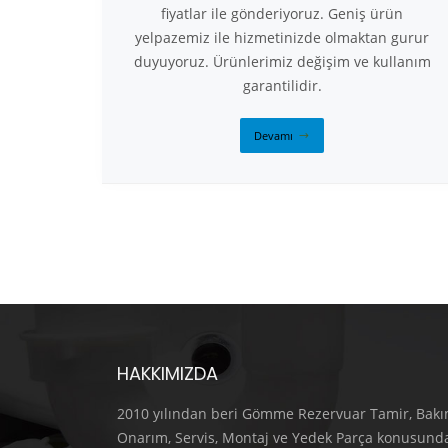
fiyatlar ile gönderiyoruz. Geniş ürün
yelpazemiz ile hizmetinizde olmaktan gurur
duyuyoruz. Ürünlerimiz değişim ve kullanım
garantilidir.
Devamı
HAKKIMIZDA
2010 yılından beri Gömme Rezervuar Tamir, Bakı
Onarım, Servis, Montaj ve Yedek Parça konusund