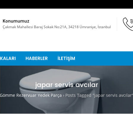
Konumumuz
Çakmak Mahallesi Baraj Sokak No:21A, 34218 Ümraniye, İstanbul
KALARI
HABERLER
İLETİŞİM
japar servis avcılar
Gömme Rezervuar Yedek Parça
›
Posts Tagged "japar servis avcılar