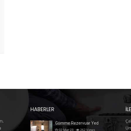
HABERLER
İL
m,
Ça
Gömme Rezervuar Yed
a
Üm
02 Mar 23
262
Views