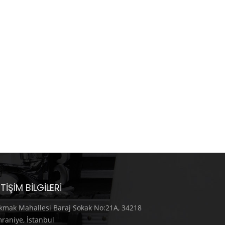
ETIŞIM BILGILERI
kmak Mahallesi Baraj Sokak No:21A, 34218
raniye, İstanbul