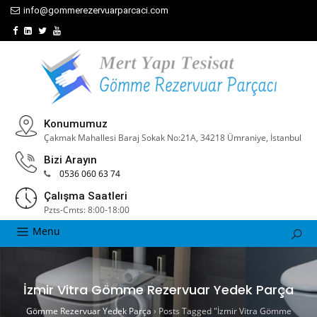
info@gommerezervuarparcaci.com
Konumumuz
Çakmak Mahallesi Baraj Sokak No:21A, 34218 Ümraniye, İstanbul
Bizi Arayın
0536 060 63 74
Çalışma Saatleri
Pzts-Cmts: 8:00-18:00
Menu
İzmir Vitra Gömme Rezervuar Yedek Parça
Gömme Rezervuar Yedek Parça
›
Posts Tagged "İzmir Vitra Gömme