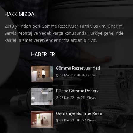
HAKKIMIZDA
2010 yılından beri Gömme Rezervuar Tamir, Bakım, Onarım,
Servis, Montaj ve Yedek Parça konusunda Türkiye genelinde
kaliteli hizmet veren ender firmalardan biriyiz.
HABERLER
Gömme Rezervuar Yed
02 Mar 23
263
Views
Düzce Gömme Rezerv
23 Kas 22
271
Views
Osmaniye Gömme Reze
22 Kas 22
277
Views