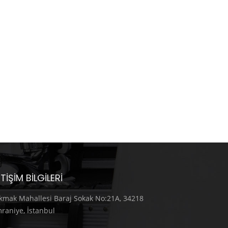
ETIŞIM BILGILERI
kmak Mahallesi Baraj Sokak No:21A, 34218
raniye, İstanbul