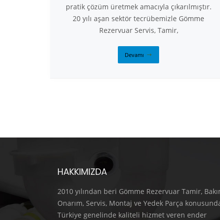
pratik çözüm üretmek amacıyla çıkarılmıştır.
20 yılı aşan sektör tecrübemizle Gömme
Rezervuar Servis, Tamir,
Devamı
HAKKIMIZDA
2010 yılından beri Gömme Rezervuar Tamir, Bakı
Onarım, Servis, Montaj ve Yedek Parça konusund
Türkiye genelinde kaliteli hizmet veren ender