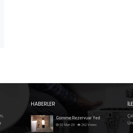
HABERLER
İL
m,
Ça
Gömme Rezervuar Yed
a
Üm
02 Mar 23
262
Views