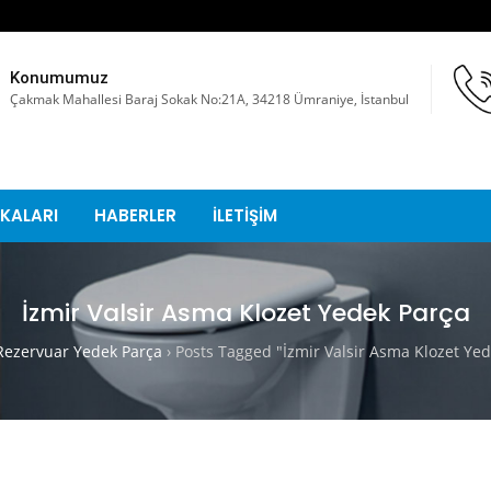
Konumumuz
Çakmak Mahallesi Baraj Sokak No:21A, 34218 Ümraniye, İstanbul
KALARI
HABERLER
İLETİŞİM
İzmir Valsir Asma Klozet Yedek Parça
ezervuar Yedek Parça
›
Posts Tagged "İzmir Valsir Asma Klozet Yed