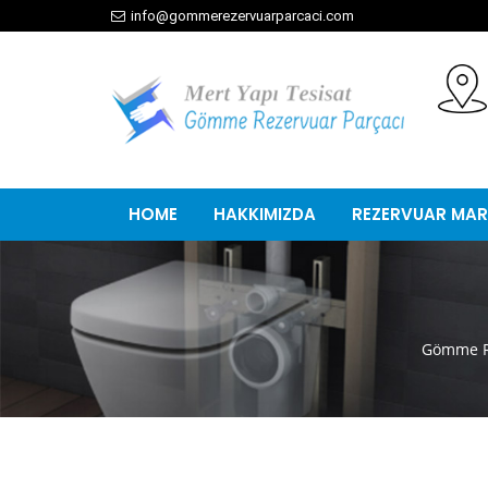
info@gommerezervuarparcaci.com
HOME
HAKKIMIZDA
REZERVUAR MAR
Gömme R