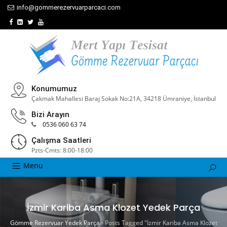
info@gommerezervuarparcaci.com
Konumumuz
Çakmak Mahallesi Baraj Sokak No:21A, 34218 Ümraniye, İstanbul
Bizi Arayın
0536 060 63 74
Çalışma Saatleri
Pzts-Cmts: 8:00-18:00
Menu
İzmir Kariba Asma Klozet Yedek Parça
Gömme Rezervuar Yedek Parça
›
Posts Tagged "İzmir Kariba Asma Klozet