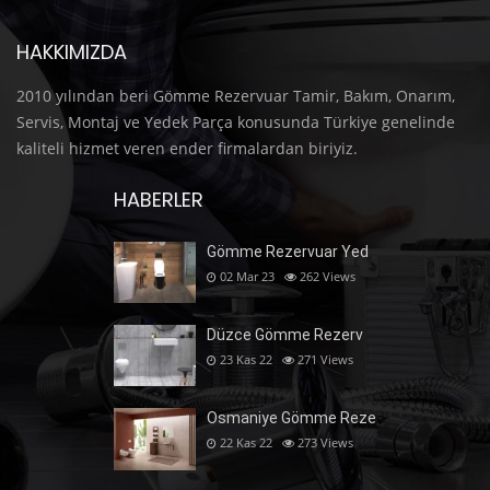
HAKKIMIZDA
2010 yılından beri Gömme Rezervuar Tamir, Bakım, Onarım,
Servis, Montaj ve Yedek Parça konusunda Türkiye genelinde
kaliteli hizmet veren ender firmalardan biriyiz.
HABERLER
Gömme Rezervuar Yed
02 Mar 23
262
Views
Düzce Gömme Rezerv
23 Kas 22
271
Views
Osmaniye Gömme Reze
22 Kas 22
273
Views