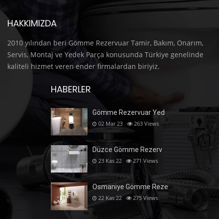
HAKKIMIZDA
2010 yılından beri Gömme Rezervuar Tamir, Bakım, Onarım,
Servis, Montaj ve Yedek Parça konusunda Türkiye genelinde
kaliteli hizmet veren ender firmalardan biriyiz.
HABERLER
Gömme Rezervuar Yed
02 Mar 23
263
Views
Düzce Gömme Rezerv
23 Kas 22
271
Views
Osmaniye Gömme Reze
22 Kas 22
275
Views