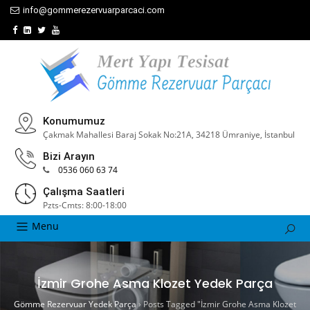
info@gommerezervuarparcaci.com
Konumumuz
Çakmak Mahallesi Baraj Sokak No:21A, 34218 Ümraniye, İstanbul
Bizi Arayın
0536 060 63 74
Çalışma Saatleri
Pzts-Cmts: 8:00-18:00
Menu
İzmir Grohe Asma Klozet Yedek Parça
Gömme Rezervuar Yedek Parça
›
Posts Tagged "İzmir Grohe Asma Klozet