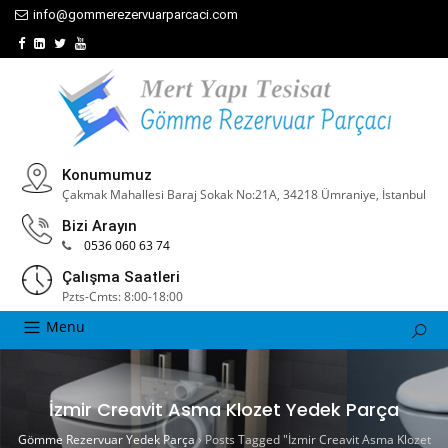
info@gommerezervuarparcaci.com
Konumumuz
Çakmak Mahallesi Baraj Sokak No:21A, 34218 Ümraniye, İstanbul
Bizi Arayın
0536 060 63 74
Çalışma Saatleri
Pzts-Cmts: 8:00-18:00
Menu
İzmir Creavit Asma Klozet Yedek Parça
Gömme Rezervuar Yedek Parça
›
Posts Tagged "İzmir Creavit Asma Klozet