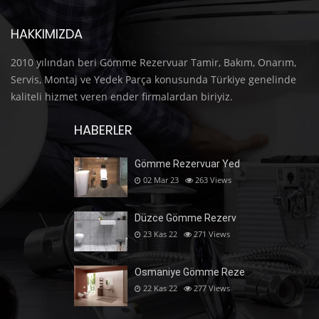
HAKKIMIZDA
2010 yılından beri Gömme Rezervuar Tamir, Bakım, Onarım,
Servis, Montaj ve Yedek Parça konusunda Türkiye genelinde
kaliteli hizmet veren ender firmalardan biriyiz.
HABERLER
Gömme Rezervuar Yed
02 Mar 23
263
Views
Düzce Gömme Rezerv
23 Kas 22
271
Views
Osmaniye Gömme Reze
22 Kas 22
277
Views