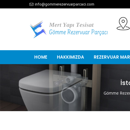
info@gommerezervuarparcaci.com
HOME
HAKKIMIZDA
REZERVUAR MAR
İs
Gömme Rezer