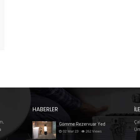
HABERLER
İL
m,
Ça
Gömme Rezervuar Yed
a
Üm
02 Mar 23
262
Views