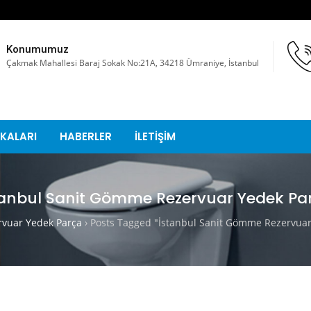
Konumumuz
Çakmak Mahallesi Baraj Sokak No:21A, 34218 Ümraniye, İstanbul
KALARI
HABERLER
İLETİŞİM
tanbul Sanit Gömme Rezervuar Yedek Pa
vuar Yedek Parça
›
Posts Tagged "İstanbul Sanit Gömme Rezervuar