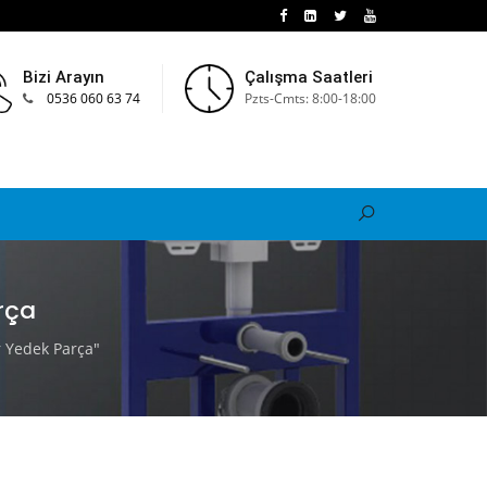
Bizi Arayın
Çalışma Saatleri
0536 060 63 74
Pzts-Cmts: 8:00-18:00
rça
 Yedek Parça"