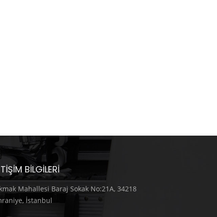
ETIŞIM BILGILERI
kmak Mahallesi Baraj Sokak No:21A, 34218
raniye, İstanbul