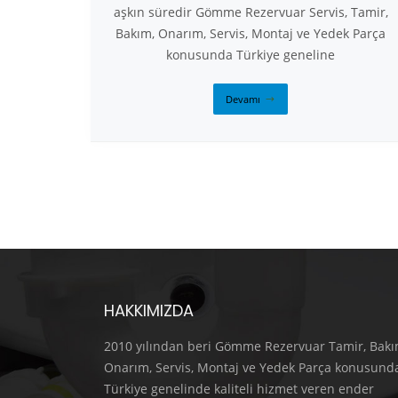
aşkın süredir Gömme Rezervuar Servis, Tamir,
Bakım, Onarım, Servis, Montaj ve Yedek Parça
konusunda Türkiye geneline
Devamı
HAKKIMIZDA
2010 yılından beri Gömme Rezervuar Tamir, Bakı
Onarım, Servis, Montaj ve Yedek Parça konusund
Türkiye genelinde kaliteli hizmet veren ender