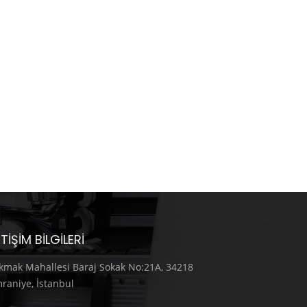
ETIŞIM BILGILERI
kmak Mahallesi Baraj Sokak No:21A, 34218
raniye, İstanbul