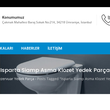
Konumumuz
Çakmak Mahallesi Baraj Sokak No:21A, 34218 Ümraniye, İstanbul
KALARI
HABERLER
İLETİŞİM
Isparta Siamp Asma Klozet Yedek Parça
ervuar Yedek Parça
›
Posts Tagged "Isparta Siamp Asma Klozet Ye