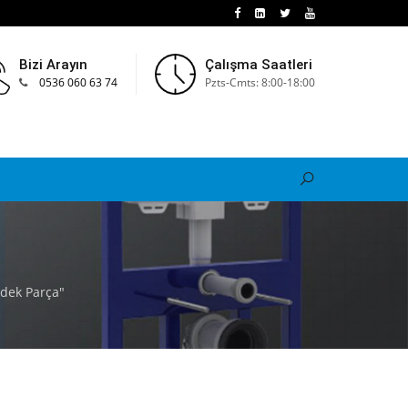
Bizi Arayın
Çalışma Saatleri
0536 060 63 74
Pzts-Cmts: 8:00-18:00
dek Parça"