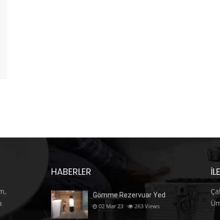
HABERLER
İL
m,
Ça
Gömme Rezervuar Yed
a
Üm
02 Mar 23
263
Views