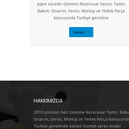
aşkın süredir Gömme Rezervuar Servis, Tamir,
Bakım, Onarım, Servis, Montaj ve Yedek Parça
konusunda Türkiye geneline
Devamı
HAKKIMIZDA
2010 yılından beri Gömme Rezervuar Tamir, Bakı
Onarım, Servis, Montaj ve Yedek Parça konusund
Türkiye genelinde kaliteli hizmet veren ender