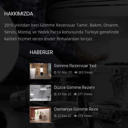
HAKKIMIZDA
2010 yılından beri Gömme Rezervuar Tamir, Bakım, Onarım,
Servis, Montaj ve Yedek Parça konusunda Türkiye genelinde
kaliteli hizmet veren ender firmalardan biriyiz.
HABERLER
Gömme Rezervuar Yed
02 Mar 23
262
Views
Düzce Gömme Rezerv
23 Kas 22
271
Views
Osmaniye Gömme Reze
22 Kas 22
273
Views