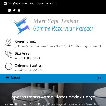
info@gommerezervuarparcaci.com
Konumumuz
Çakmak Mahallesi Baraj Sokak No:21A, 34218 Ümraniye, İstanbul
Bizi Arayın
0536 060 63 74
Çalışma Saatleri
Pzts-Cmts: 8:00-18:00
Menu
Isparta Penta Asma Klozet Yedek Parça
Gömme Rezervuar Yedek Parça
›
Posts Tagged "Isparta Penta Asma Klozet